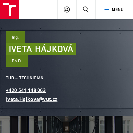
FCE
LOG
HLEDAT
MENU
BUT
ON
Ing.
IVETA
HÁJKOVÁ
Ph.D.
THD – TECHNICIAN
+420
541
148
063
Iveta.Hajkova@vut.cz