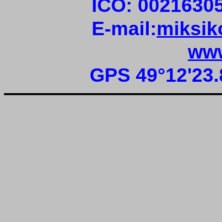
IČO: 0021630
E-mail:
miksik
www
GPS 49°12'23.