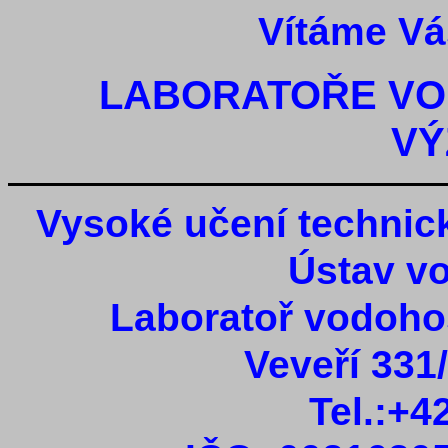
Vítáme Vá
LABORATOŘE V
VÝ
Vysoké učení technick
Ústav v
Laboratoř vodoh
Veveří 331
Tel.:+