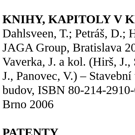
KNIHY, KAPITOLY V 
Dahlsveen
, T.; Petráš, D.;
H
JAGA Group, Bratislava 2
Vaverka, J. a kol. (
Hirš
, J.
J.,
Panovec
, V.) – Stavební
budov, ISBN 80-214-2910-0
Brno 2006
PATENTY