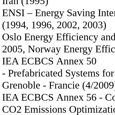
Irán (1995)
ENSI –
Energy
Saving
Inte
(1994, 1996, 2002, 2003)
Oslo
Energy
Efficiency
an
2005,
Norway
Energy
Effi
IEA ECBCS
Annex
50
- Prefabricated Systems fo
Grenoble - Francie (4/2009
IEA ECBCS
Annex
56 -
Co
CO2 Emissions Optimizatio