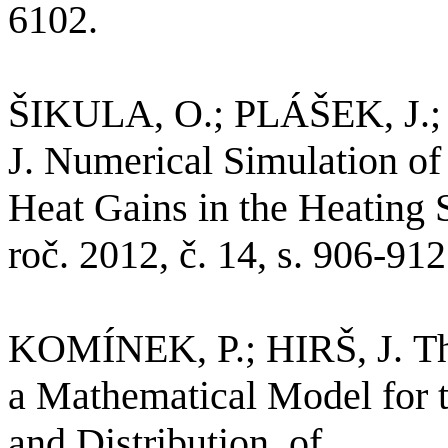
6102.
ŠIKULA, O.; PLÁŠEK, J.;
J.
Numerical
Simulation
of
Heat
Gains
in
the
Heating
roč. 2012, č. 14, s. 906-91
KOMÍNEK, P.; HIRŠ, J.
T
a
Mathematical
Model
for
and
Distribution
,
of