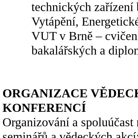
technických zařízení
Vytápění, Energetic
VUT v Brně – cvičení
bakalářských a diplo
ORGANIZACE VĚDECK
KONFERENCÍ
Organizování a spoluúčast 
seminářů a vědeckých akcí: