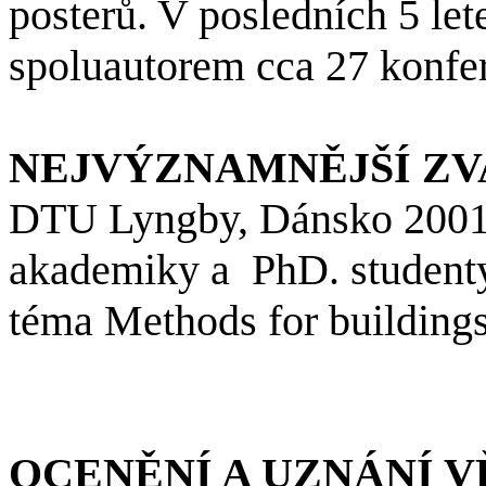
posterů. V posledních 5 le
spoluautorem cca 27 konfe
NEJVÝZNAMNĚJŠÍ ZV
DTU
Lyngby
, Dánsko 2001
akademiky a PhD.
student
téma
Methods
for
building
OCENĚNÍ A UZNÁNÍ 