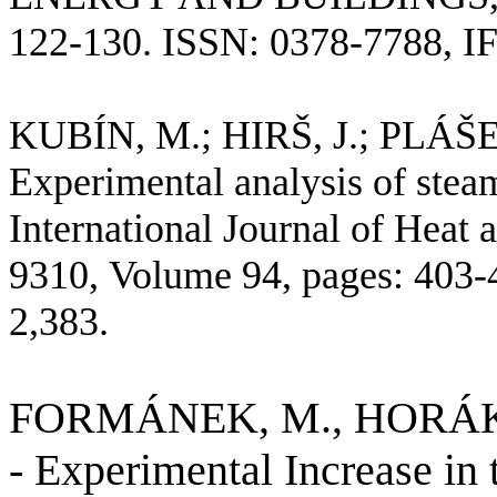
122-130. ISSN: 0378-7788, IF
KUBÍN, M.; HIRŠ, J.; PLÁŠ
Experimental
analysis of steam
International
Journal
of
Heat 
9310,
Volume
94,
pages
: 403
2,383.
FORMÁNEK, M., HORÁK, P
-
Experimental
Increase
in