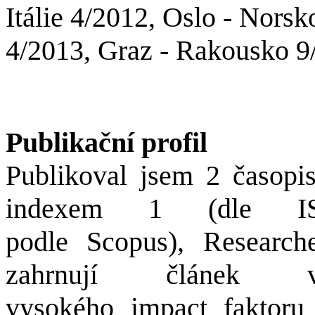
Itálie 4/2012, Oslo - Nors
4/2013, Graz - Rakousko 
Publikační profil
Publikoval jsem 2 časopi
indexem 1 (dle
podle
Scopus
),
Research
zahrnují článek 
vysokého
impact
faktoru 