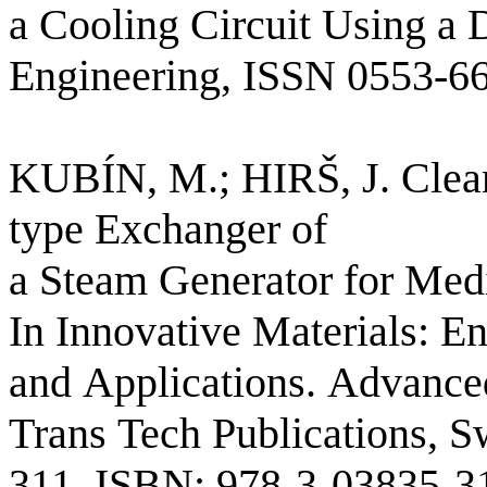
a Cooling Circuit Using a 
Engineering
, ISSN 0553-66
KUBÍN, M.; HIRŠ, J.
Clea
type
Exchanger
of
a
Steam
Generator
for
Medi
In
Innovative
Materials
:
En
and Applications. Advanced
Trans
Tech
Publications
,
Sw
311. ISBN: 978-3-03835-31