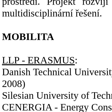
prostředí. Projekt rozví
multidisciplinární řešení.
MOBILITA
LLP - ERASMUS
:
Danish
Technical
Universit
2008)
Silesian
University
of
Techn
CENERGIA -
Energy
Cons