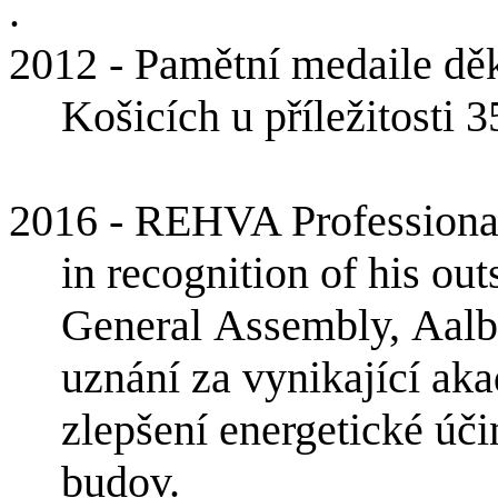
.
2012 - Pamětní medaile děk
Košicích u příležitosti 3
2016 - REHVA Profession
in recognition of his o
General
Assembly
,
Aalb
uznání za vynikající ak
zlepšení energetické úči
budov.