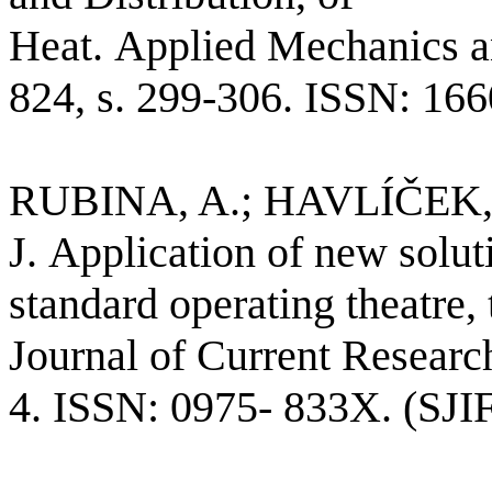
Heat.
Applied
Mechanics
a
824, s. 299-306. ISSN: 166
RUBINA, A.; HAVLÍČEK, 
J.
Application
of
new
solut
standard operating theatre,
Journal
of
Current
Researc
4. ISSN: 0975- 833X. (SJIF