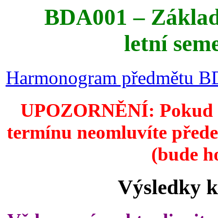
BDA001 ‒ Základ
letní sem
Harmonogram předmětu BDA
UPOZORNĚNÍ: Pokud se
termínu neomluvíte před
(bude h
Výsledky k