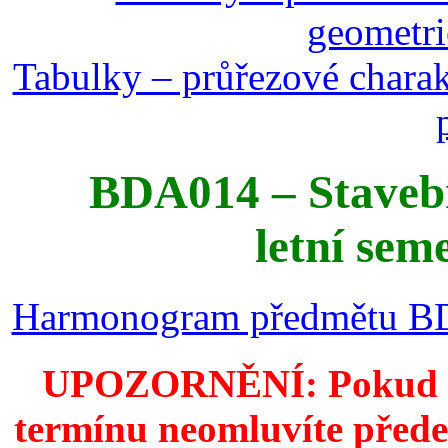
geometri
Tabulky ‒ průřezové chara
BDA014 ‒ Staveb
letní sem
Harmonogram předmětu BDA
UPOZORNĚNÍ: Pokud se
termínu neomluvíte před