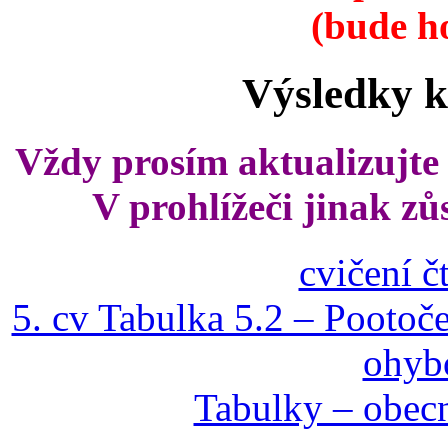
(bude h
Výsledky k
Vždy prosím aktualizujte 
V prohlížeči jinak zů
cvičení č
5. cv Tabulka 5.2 ‒ Pootoč
ohybo
Tabulky ‒ obec